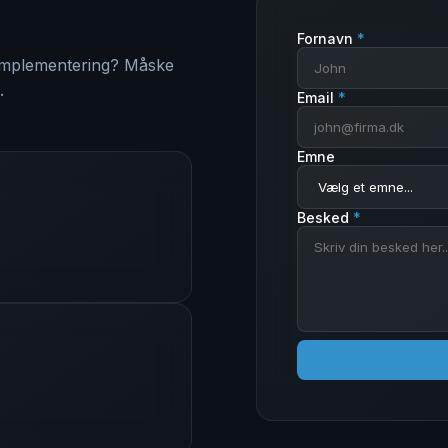
Fornavn
*
 implementering? Måske
.
Email
*
Emne
Besked
*