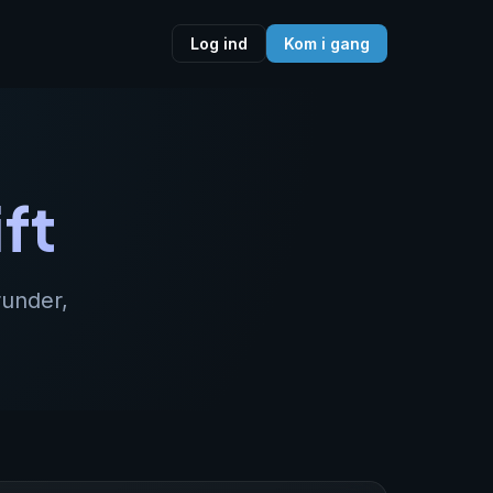
Log ind
Kom i gang
ft
runder,