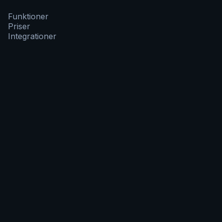
Funktioner
Priser
Integrationer
Virksomhed
Om os
Karriere
Blog
Kontakt
Juridisk
Privatlivspolitik
Vilkår og Betingelser
Databehandleraftale